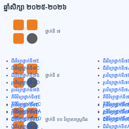
ឆ្នាំសិក្សា​ ២០២៥-២០២៦
ថ្នាក់ទី ៧
ជីវវិទ្យាថ្នាក់ទី៧E
ជីវវិទ្យាថ្នាក់ទី
ជីវវិទ្យាថ្នាក់ទី៧C
ជីវវិទ្យាថ្នាក់ទី
ជីវវិទ្យាថ្នាក់ទី៧B
រូបវិទ្យាថ្នាក់ទី
ថ្នាក់ទី ៩
រូបវិទ្យាថ្នាក់ទី៧D
រូបវិទ្យាថ្នាក់ទី
រូបវិទ្យាថ្នាក់ទី៧B
រូបវិទ្យាថ្នាក់ទី
គីមីវិទ្យាថ្នាក់ទី៧E
គីមីវិទ្យាថ្នាក់ទ
គីមីវិទ្យាថ្នាក់ទី៧C
គីមីវិទ្យាថ្នាក់ទ
រូបវិទ្យាថ្នាក់ទី៩C
រូបវិទ្យាថ្នាក់ទី៩
គីមីវិទ្យាថ្នាក់ទី៧A
ភូមិវិទ្យាថ្នាក់ទ
រូបវិទ្យាថ្នាក់ទី៩D
រូបវិទ្យាថ្នាក់ទី
ភូមិវិទ្យាថ្នាក់ទី៧D
ភូមិវិទ្យាថ្នាក់ទ
ជីវវិទ្យាថ្នាក់ទី៩D
ជីវវិទ្យាថ្នាក់ទី៩
ថ្នាក់ទី ១១ វិទ្យាសាស្រ្តពិត
ជីវវិទ្យាថ្នាក់ទី៩B
ជីវវិទ្យាថ្នាក់ទី